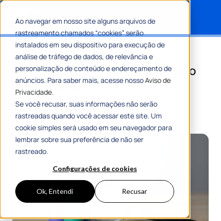
Ao navegar em nosso site alguns arquivos de
rastreamento chamados “cookies” serão
Search for:
instalados em seu dispositivo para execução de
Processo Administrativo
análise de tráfego de dados, de relevância e
Disciplinar (PAD): entenda como
personalização de conteúdo e endereçamento de
anúncios. Para saber mais, acesse nosso
Aviso de
ele funciona
Privacidade.
Se você recusar, suas informações não serão
Por
Gustavo Andrade
09 Junho 2025
rastreadas quando você acessar este site. Um
6 Min De Leitura
cookie simples será usado em seu navegador para
lembrar sobre sua preferência de não ser
rastreado.
Configurações de cookies
Ok, Entendi
Recusar